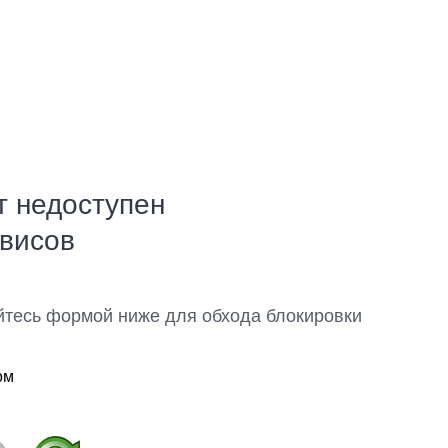
т недоступен
рвисов
йтесь формой ниже для обхода блокировки
ом