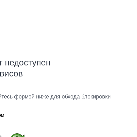
т недоступен
рвисов
йтесь формой ниже для обхода блокировки
ом