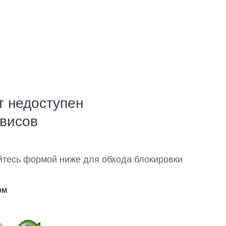
т недоступен
рвисов
йтесь формой ниже для обхода блокировки
ом