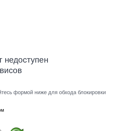
т недоступен
рвисов
йтесь формой ниже для обхода блокировки
ом