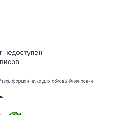
т недоступен
рвисов
йтесь формой ниже для обхода блокировки
ом