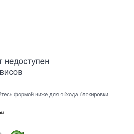
т недоступен
рвисов
йтесь формой ниже для обхода блокировки
ом