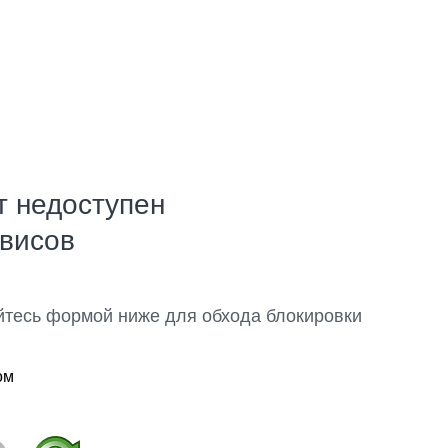
т недоступен
рвисов
йтесь формой ниже для обхода блокировки
ом