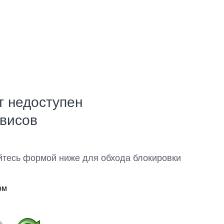
т недоступен
рвисов
йтесь формой ниже для обхода блокировки
ом