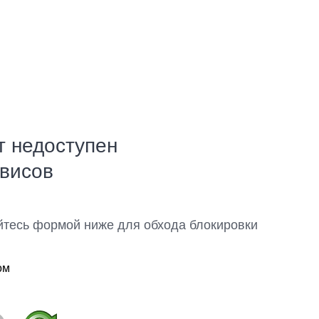
т недоступен
рвисов
йтесь формой ниже для обхода блокировки
ом