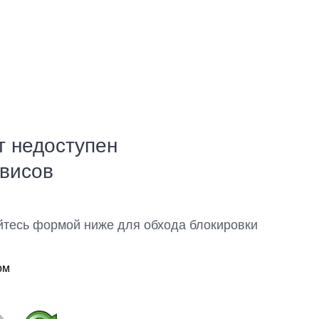
т недоступен
рвисов
йтесь формой ниже для обхода блокировки
ом