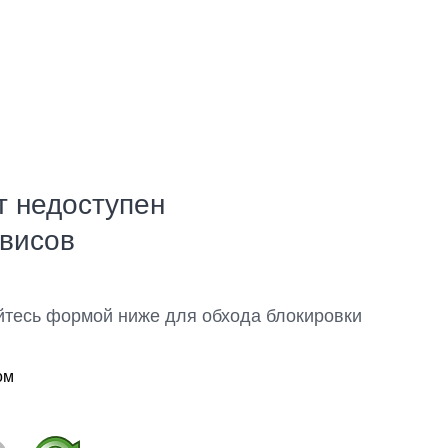
т недоступен
рвисов
йтесь формой ниже для обхода блокировки
ом