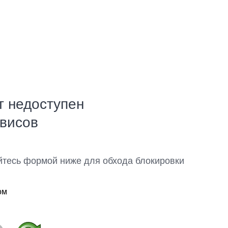
т недоступен
рвисов
йтесь формой ниже для обхода блокировки
ом