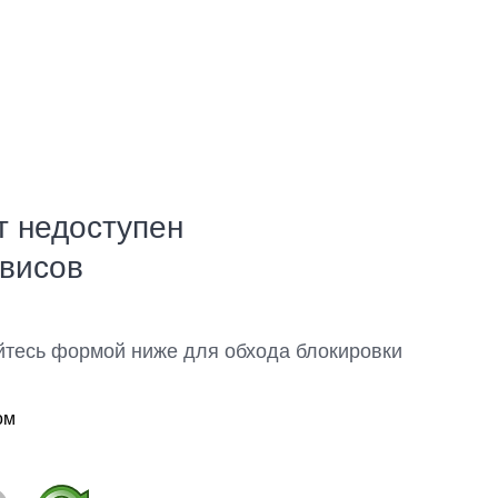
т недоступен
рвисов
йтесь формой ниже для обхода блокировки
ом