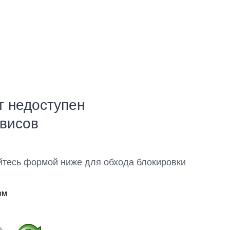
т недоступен
рвисов
йтесь формой ниже для обхода блокировки
ом