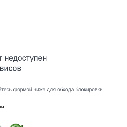
т недоступен
рвисов
йтесь формой ниже для обхода блокировки
ом