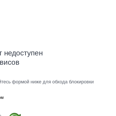
т недоступен
рвисов
йтесь формой ниже для обхода блокировки
ом