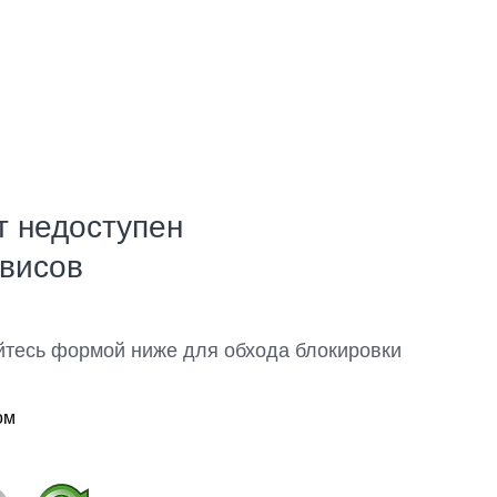
т недоступен
рвисов
йтесь формой ниже для обхода блокировки
ом