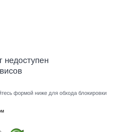
т недоступен
рвисов
йтесь формой ниже для обхода блокировки
ом